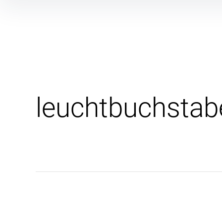
Inhalte
überspringen
leuchtbuchstab