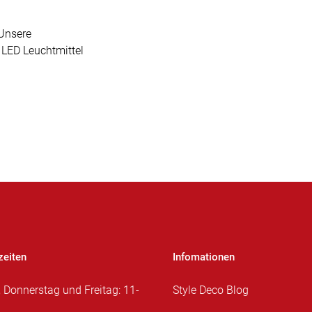
Unsere
 LED Leuchtmittel
zeiten
Infomationen
, Donnerstag und Freitag: 11-
Style Deco Blog