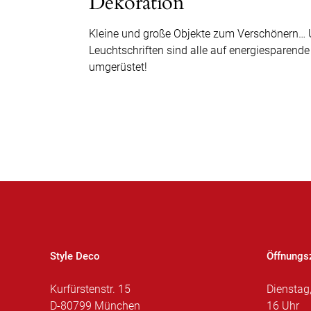
Dekoration
Kleine und große Objekte zum Verschönern… 
Leuchtschriften sind alle auf energiesparende
umgerüstet!
Style Deco
Öffnungs
Kurfürstenstr. 15
Dienstag
D-80799 München
16 Uhr