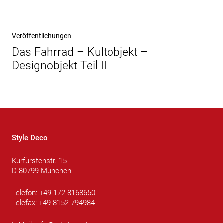
Nächster
Veröffentlichungen
Beitrag
Das Fahrrad – Kultobjekt –
Designobjekt Teil II
Style Deco
Kurfürstenstr. 15
D-80799 München
Telefon: +49 172 8168650
Telefax: +49 8152-794984