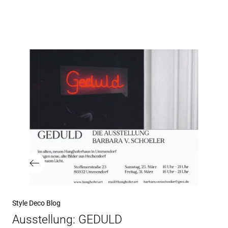
Beitragsnavigation
Vorheriger
Style Deco Blog
Beitrag
Ausstellung: GEDULD